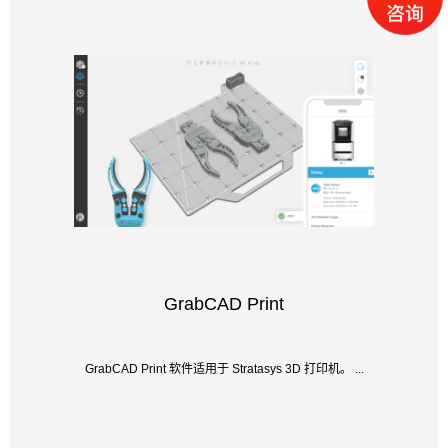
GrabCAD Print
GrabCAD Print 软件适用于 Stratasys 3D 打印机。 ...